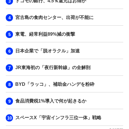
ドコモの銀行、4.5％還元はお得か
宮古島の食肉センター、出荷が不能に
東電、経常利益89%減の衝撃
日本企業で「脱オラクル」加速
JR東海初の「夜行新幹線」の全解剖
BYD「ラッコ」、補助金ハンデを粉砕
食品消費税1%導入で何が起きるか
スペースX「宇宙インフラ三位一体」戦略