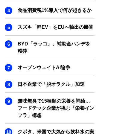
SMART MARKETING JOURNAL
食品消費税1%導入で何が起きるか
BPaaS JOURNAL
ADOPTABLE DOG JOURNAL
スズキ「軽EV」をEUへ輸出の勝算
BYD「ラッコ」、補助金ハンデを
粉砕
オープンウェイトAI論争
日本企業で「脱オラクル」加速
無味無臭で15種類の栄養を補給…
フードテック企業が挑む「栄養イン
フラ」構想
クボタ、米国で大気から飲料水の実