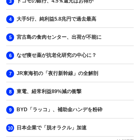
ドコモの銀行、4.5％還元はお得か
大手5行、純利益5.8兆円で過去最高
宮古島の食肉センター、出荷が不能に
なぜ痩せ薬が抗老化研究の中心に？
JR東海初の「夜行新幹線」の全解剖
東電、経常利益89%減の衝撃
BYD「ラッコ」、補助金ハンデを粉砕
日本企業で「脱オラクル」加速