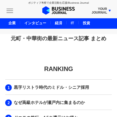
ポジティブ考察で企業活動を応援/Business Journal
YOUR
JOURNAL
BUSINESS JOURNAL
企業
インタビュー
経済
IT
投資
UNICORN JOURNAL
CARBON CREDITS JOURNAL
元町・中華街の最新ニュース記事 まとめ
IVS JOURNAL
ENERGY MANAGEMENT JOURNAL
INBOUND JOURNAL
RANKING
LIFE ENDING JOURNAL
AI JOURNAL
REAL ESTATE BROKERAGE JOURNAL
黒字リストラ時代のミドル・シニア採用
SMART MARKETING JOURNAL
BPaaS JOURNAL
なぜ高級ホテルが瀬戸内に集まるのか
ADOPTABLE DOG JOURNAL