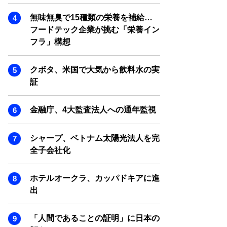
SMART MARKETING JOURNAL
無味無臭で15種類の栄養を補給…
BPaaS JOURNAL
フードテック企業が挑む「栄養イン
ADOPTABLE DOG JOURNAL
フラ」構想
クボタ、米国で大気から飲料水の実
証
金融庁、4大監査法人への通年監視
シャープ、ベトナム太陽光法人を完
全子会社化
ホテルオークラ、カッパドキアに進
出
「人間であることの証明」に日本の