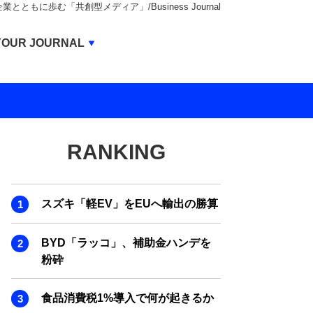
もに歩む「共創型メディア」/Business Journal
Business Journal
YOUR JOURNAL
BUSINESS JOURNAL
UNICORN JOURNAL
CARBON CREDITS JOURNAL
RANKING
IVS JOURNAL
ENERGY MANAGEMENT JOURNAL
スズキ「軽EV」をEUへ輸出の勝算
INBOUND JOURNAL
LIFE ENDING JOURNAL
BYD「ラッコ」、補助金ハンデを
粉砕
AI JOURNAL
REAL ESTATE BROKERAGE JOURNAL
食品消費税1%導入で何が起きるか