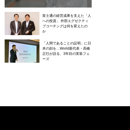
富士通の経営成果を支えた「人
への投資」 外部エグゼクティ
ブコーチングは何を変えたの
か
「人間であることの証明」に日
本の顔を…World新代表・高橋
正巳が語る、3年目の実装フェ
ーズ