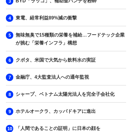
BYD「ラッコ」、補助金ハンデを粉砕
東電、経常利益89%減の衝撃
無味無臭で15種類の栄養を補給…フードテック企業
が挑む「栄養インフラ」構想
クボタ、米国で大気から飲料水の実証
金融庁、4大監査法人への通年監視
シャープ、ベトナム太陽光法人を完全子会社化
ホテルオークラ、カッパドキアに進出
「人間であることの証明」に日本の顔を