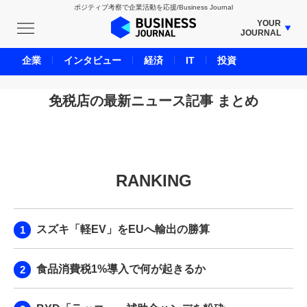
ポジティブ考察で企業活動を応援/Business Journal
YOUR
JOURNAL
BUSINESS JOURNAL
企業
インタビュー
経済
IT
投資
UNICORN JOURNAL
CARBON CREDITS JOURNAL
免税店の最新ニュース記事 まとめ
IVS JOURNAL
ENERGY MANAGEMENT JOURNAL
INBOUND JOURNAL
RANKING
LIFE ENDING JOURNAL
AI JOURNAL
REAL ESTATE BROKERAGE JOURNAL
スズキ「軽EV」をEUへ輸出の勝算
SMART MARKETING JOURNAL
BPaaS JOURNAL
食品消費税1%導入で何が起きるか
ADOPTABLE DOG JOURNAL