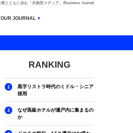
もに歩む「共創型メディア」/Business Journal
Business Journal
YOUR JOURNAL
BUSINESS JOURNAL
UNICORN JOURNAL
CARBON CREDITS JOURNAL
RANKING
IVS JOURNAL
ENERGY MANAGEMENT JOURNAL
黒字リストラ時代のミドル・シニア
INBOUND JOURNAL
採用
LIFE ENDING JOURNAL
なぜ高級ホテルが瀬戸内に集まるの
AI JOURNAL
か
REAL ESTATE BROKERAGE JOURNAL