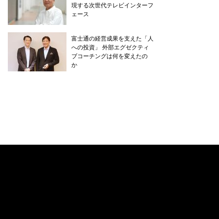
現する次世代テレビインターフ
ェース
富士通の経営成果を支えた「人
への投資」 外部エグゼクティ
ブコーチングは何を変えたの
か