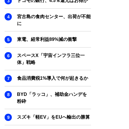
ドコモの銀行、4.5％還元はお得か
SMART MARKETING JOURNAL
BPaaS JOURNAL
宮古島の食肉センター、出荷が不能
ADOPTABLE DOG JOURNAL
に
東電、経常利益89%減の衝撃
スペースX「宇宙インフラ三位一
体」戦略
食品消費税1%導入で何が起きるか
BYD「ラッコ」、補助金ハンデを
粉砕
スズキ「軽EV」をEUへ輸出の勝算