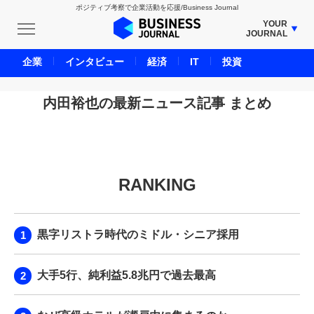
ポジティブ考察で企業活動を応援/Business Journal
YOUR
JOURNAL
BUSINESS JOURNAL
企業
インタビュー
経済
IT
投資
UNICORN JOURNAL
CARBON CREDITS JOURNAL
内田裕也の最新ニュース記事 まとめ
IVS JOURNAL
ENERGY MANAGEMENT JOURNAL
INBOUND JOURNAL
RANKING
LIFE ENDING JOURNAL
AI JOURNAL
REAL ESTATE BROKERAGE JOURNAL
黒字リストラ時代のミドル・シニア採用
SMART MARKETING JOURNAL
BPaaS JOURNAL
大手5行、純利益5.8兆円で過去最高
ADOPTABLE DOG JOURNAL