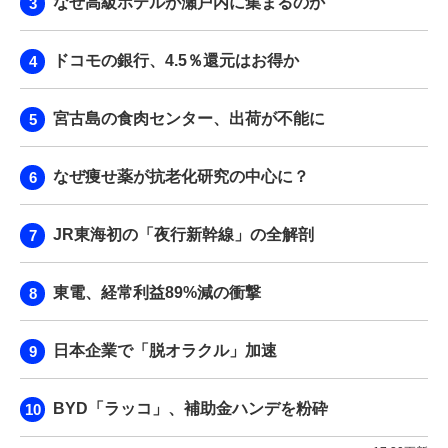
なぜ高級ホテルが瀬戸内に集まるのか
ドコモの銀行、4.5％還元はお得か
宮古島の食肉センター、出荷が不能に
なぜ痩せ薬が抗老化研究の中心に？
JR東海初の「夜行新幹線」の全解剖
東電、経常利益89%減の衝撃
日本企業で「脱オラクル」加速
BYD「ラッコ」、補助金ハンデを粉砕