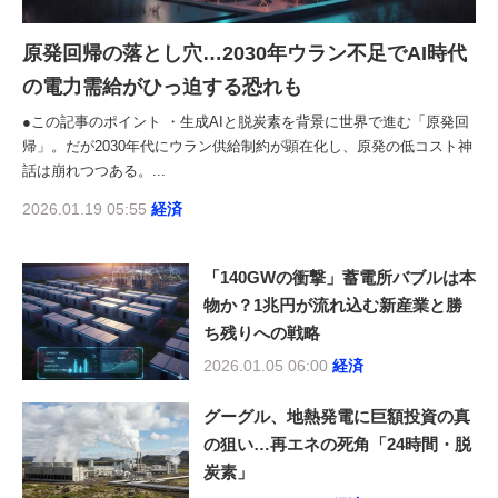
原発回帰の落とし穴…2030年ウラン不足でAI時代
の電力需給がひっ迫する恐れも
●この記事のポイント ・生成AIと脱炭素を背景に世界で進む「原発回
帰」。だが2030年代にウラン供給制約が顕在化し、原発の低コスト神
話は崩れつつある。...
2026.01.19 05:55
経済
「140GWの衝撃」蓄電所バブルは本
物か？1兆円が流れ込む新産業と勝
ち残りへの戦略
2026.01.05 06:00
経済
グーグル、地熱発電に巨額投資の真
の狙い…再エネの死角「24時間・脱
炭素」