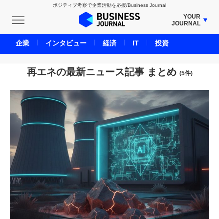
ポジティブ考察で企業活動を応援/Business Journal
YOUR
JOURNAL
BUSINESS JOURNAL
企業
インタビュー
経済
IT
投資
UNICORN JOURNAL
CARBON CREDITS JOURNAL
再エネの最新ニュース記事 まとめ
(5件)
IVS JOURNAL
ENERGY MANAGEMENT JOURNAL
INBOUND JOURNAL
LIFE ENDING JOURNAL
AI JOURNAL
REAL ESTATE BROKERAGE JOURNAL
SMART MARKETING JOURNAL
BPaaS JOURNAL
ADOPTABLE DOG JOURNAL