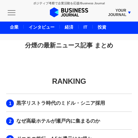
ポジティブ考察で企業活動を応援/Business Journal
YOUR
JOURNAL
BUSINESS JOURNAL
企業
インタビュー
経済
IT
投資
UNICORN JOURNAL
CARBON CREDITS JOURNAL
分煙の最新ニュース記事 まとめ
IVS JOURNAL
ENERGY MANAGEMENT JOURNAL
INBOUND JOURNAL
RANKING
LIFE ENDING JOURNAL
AI JOURNAL
REAL ESTATE BROKERAGE JOURNAL
黒字リストラ時代のミドル・シニア採用
SMART MARKETING JOURNAL
BPaaS JOURNAL
なぜ高級ホテルが瀬戸内に集まるのか
ADOPTABLE DOG JOURNAL