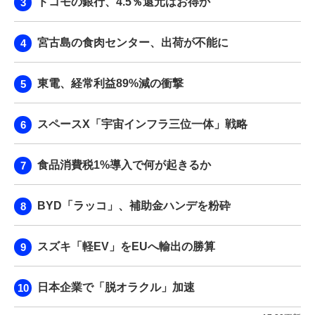
ドコモの銀行、4.5％還元はお得か
宮古島の食肉センター、出荷が不能に
東電、経常利益89%減の衝撃
スペースX「宇宙インフラ三位一体」戦略
食品消費税1%導入で何が起きるか
BYD「ラッコ」、補助金ハンデを粉砕
スズキ「軽EV」をEUへ輸出の勝算
日本企業で「脱オラクル」加速