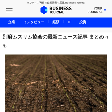
ポジティブ考察で企業活動を応援/Business Journal
YOUR
JOURNAL
BUSINESS JOURNAL
企業
インタビュー
経済
IT
投資
UNICORN JOURNAL
CARBON CREDITS JOURNAL
別府ムスリム協会の最新ニュース記事 まとめ
(1
IVS JOURNAL
件)
ENERGY MANAGEMENT JOURNAL
INBOUND JOURNAL
LIFE ENDING JOURNAL
AI JOURNAL
REAL ESTATE BROKERAGE JOURNAL
SMART MARKETING JOURNAL
BPaaS JOURNAL
ADOPTABLE DOG JOURNAL