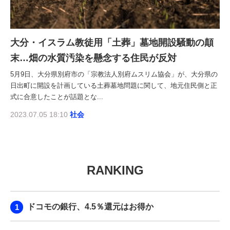
大分・イスラム教徒用「土葬」墓地開設騒動の顛
末…畑の水質汚染を懸念する住民が反対
5月9日、大分県別府市の「宗教法人別府ムスリム協会」が、大分県の
日出町に開設を計画している土葬墓地問題に関して、地元住民側と正
式に合意したことが話題とな...
2023.07.05 18:10
社会
RANKING
ドコモの銀行、4.5％還元はお得か