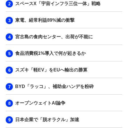
スペースX「宇宙インフラ三位一体」戦略
東電、経常利益89%減の衝撃
宮古島の食肉センター、出荷が不能に
食品消費税1%導入で何が起きるか
スズキ「軽EV」をEUへ輸出の勝算
BYD「ラッコ」、補助金ハンデを粉砕
オープンウェイトAI論争
日本企業で「脱オラクル」加速