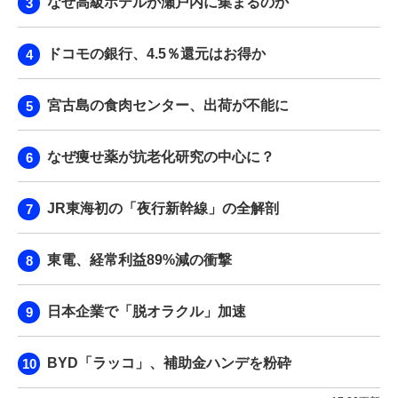
なぜ高級ホテルが瀬戸内に集まるのか
ドコモの銀行、4.5％還元はお得か
宮古島の食肉センター、出荷が不能に
なぜ痩せ薬が抗老化研究の中心に？
JR東海初の「夜行新幹線」の全解剖
東電、経常利益89%減の衝撃
日本企業で「脱オラクル」加速
BYD「ラッコ」、補助金ハンデを粉砕