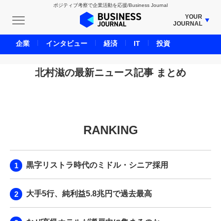
ポジティブ考察で企業活動を応援/Business Journal
YOUR
JOURNAL
BUSINESS JOURNAL
企業
インタビュー
経済
IT
投資
UNICORN JOURNAL
CARBON CREDITS JOURNAL
北村滋の最新ニュース記事 まとめ
IVS JOURNAL
ENERGY MANAGEMENT JOURNAL
INBOUND JOURNAL
RANKING
LIFE ENDING JOURNAL
AI JOURNAL
REAL ESTATE BROKERAGE JOURNAL
黒字リストラ時代のミドル・シニア採用
SMART MARKETING JOURNAL
BPaaS JOURNAL
大手5行、純利益5.8兆円で過去最高
ADOPTABLE DOG JOURNAL