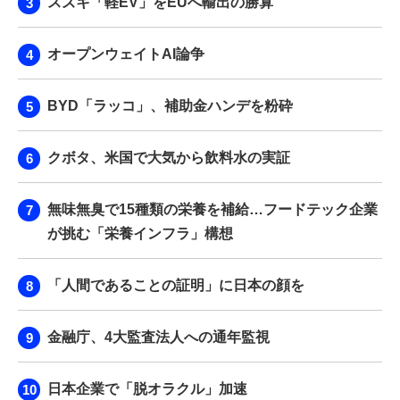
スズキ「軽EV」をEUへ輸出の勝算
オープンウェイトAI論争
BYD「ラッコ」、補助金ハンデを粉砕
クボタ、米国で大気から飲料水の実証
無味無臭で15種類の栄養を補給…フードテック企業
が挑む「栄養インフラ」構想
「人間であることの証明」に日本の顔を
金融庁、4大監査法人への通年監視
日本企業で「脱オラクル」加速