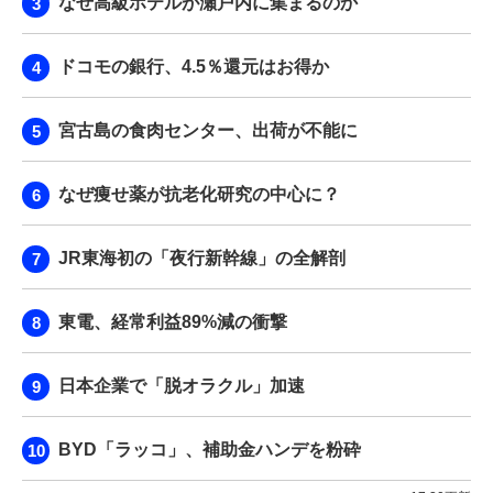
なぜ高級ホテルが瀬戸内に集まるのか
ドコモの銀行、4.5％還元はお得か
宮古島の食肉センター、出荷が不能に
なぜ痩せ薬が抗老化研究の中心に？
JR東海初の「夜行新幹線」の全解剖
東電、経常利益89%減の衝撃
日本企業で「脱オラクル」加速
BYD「ラッコ」、補助金ハンデを粉砕