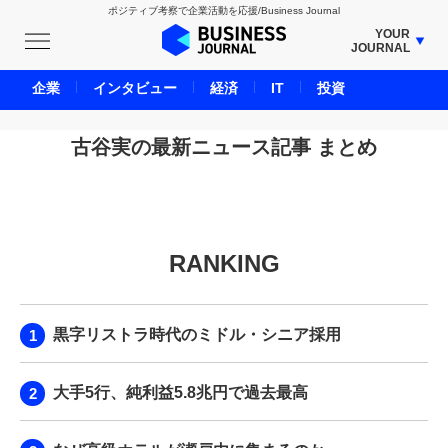
ポジティブ考察で企業活動を応援/Business Journal
YOUR
JOURNAL
BUSINESS JOURNAL
企業
インタビュー
経済
IT
投資
UNICORN JOURNAL
CARBON CREDITS JOURNAL
古谷実の最新ニュース記事 まとめ
IVS JOURNAL
ENERGY MANAGEMENT JOURNAL
INBOUND JOURNAL
RANKING
LIFE ENDING JOURNAL
AI JOURNAL
REAL ESTATE BROKERAGE JOURNAL
黒字リストラ時代のミドル・シニア採用
SMART MARKETING JOURNAL
BPaaS JOURNAL
大手5行、純利益5.8兆円で過去最高
ADOPTABLE DOG JOURNAL