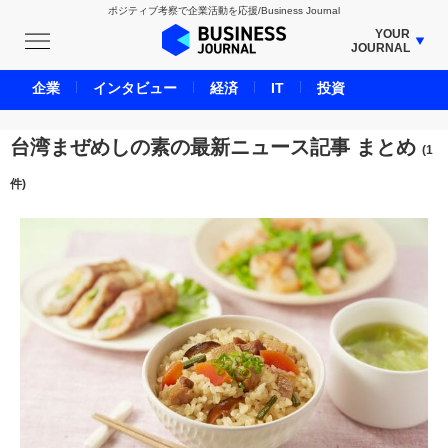
ポジティブ考察で企業活動を応援/Business Journal
YOUR
JOURNAL
BUSINESS JOURNAL
企業
インタビュー
経済
IT
投資
UNICORN JOURNAL
CARBON CREDITS JOURNAL
台湾まぜめしの素の最新ニュース記事 まとめ
(1
IVS JOURNAL
件)
ENERGY MANAGEMENT JOURNAL
INBOUND JOURNAL
LIFE ENDING JOURNAL
AI JOURNAL
REAL ESTATE BROKERAGE JOURNAL
SMART MARKETING JOURNAL
BPaaS JOURNAL
ADOPTABLE DOG JOURNAL