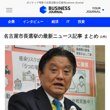
ポジティブ考察で企業活動を応援/Business Journal
YOUR
JOURNAL
BUSINESS JOURNAL
企業
インタビュー
経済
IT
投資
UNICORN JOURNAL
CARBON CREDITS JOURNAL
名古屋市長選挙の最新ニュース記事 まとめ
(1件)
IVS JOURNAL
ENERGY MANAGEMENT JOURNAL
INBOUND JOURNAL
LIFE ENDING JOURNAL
AI JOURNAL
REAL ESTATE BROKERAGE JOURNAL
SMART MARKETING JOURNAL
BPaaS JOURNAL
ADOPTABLE DOG JOURNAL