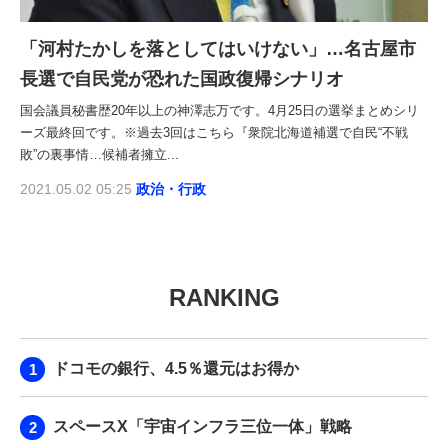
「河村たかしを落としてはいけない」…名古屋市
長選で自民党が恐れた国政復帰シナリオ
国会議員秘書歴20年以上の神澤志万です。4月25日の選挙まとめシリ
ーズ最終回です。※過去3回はこちら『衆院北海道補選で自民“不戦
敗”の裏事情…候補者擁立...
2021.05.02 05:25
政治・行政
RANKING
ドコモの銀行、4.5％還元はお得か
スペースX「宇宙インフラ三位一体」戦略