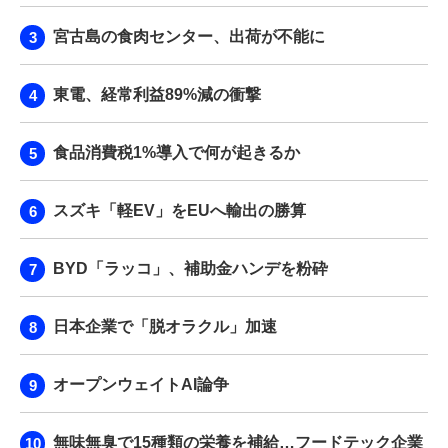
宮古島の食肉センター、出荷が不能に
東電、経常利益89%減の衝撃
食品消費税1%導入で何が起きるか
スズキ「軽EV」をEUへ輸出の勝算
BYD「ラッコ」、補助金ハンデを粉砕
日本企業で「脱オラクル」加速
オープンウェイトAI論争
無味無臭で15種類の栄養を補給…フードテック企業