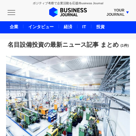
ポジティブ考察で企業活動を応援/Business Journal
YOUR
JOURNAL
BUSINESS JOURNAL
企業
インタビュー
経済
IT
投資
UNICORN JOURNAL
CARBON CREDITS JOURNAL
名目設備投資の最新ニュース記事 まとめ
(1件)
IVS JOURNAL
ENERGY MANAGEMENT JOURNAL
INBOUND JOURNAL
LIFE ENDING JOURNAL
AI JOURNAL
REAL ESTATE BROKERAGE JOURNAL
SMART MARKETING JOURNAL
BPaaS JOURNAL
ADOPTABLE DOG JOURNAL