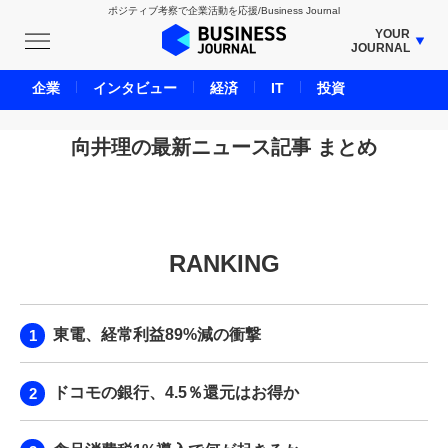
ポジティブ考察で企業活動を応援/Business Journal
YOUR
JOURNAL
BUSINESS JOURNAL
企業
インタビュー
経済
IT
投資
UNICORN JOURNAL
CARBON CREDITS JOURNAL
向井理の最新ニュース記事 まとめ
IVS JOURNAL
ENERGY MANAGEMENT JOURNAL
INBOUND JOURNAL
RANKING
LIFE ENDING JOURNAL
AI JOURNAL
REAL ESTATE BROKERAGE JOURNAL
東電、経常利益89%減の衝撃
SMART MARKETING JOURNAL
BPaaS JOURNAL
ドコモの銀行、4.5％還元はお得か
ADOPTABLE DOG JOURNAL