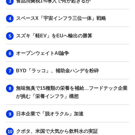
食品消費税1%導入で何が起きるか
スペースX「宇宙インフラ三位一体」戦略
スズキ「軽EV」をEUへ輸出の勝算
オープンウェイトAI論争
BYD「ラッコ」、補助金ハンデを粉砕
無味無臭で15種類の栄養を補給…フードテック企業
が挑む「栄養インフラ」構想
日本企業で「脱オラクル」加速
クボタ、米国で大気から飲料水の実証