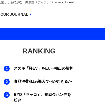
もに歩む「共創型メディア」/Business Journal
Business Journal
YOUR JOURNAL
BUSINESS JOURNAL
UNICORN JOURNAL
CARBON CREDITS JOURNAL
RANKING
IVS JOURNAL
ENERGY MANAGEMENT JOURNAL
スズキ「軽EV」をEUへ輸出の勝算
INBOUND JOURNAL
LIFE ENDING JOURNAL
食品消費税1%導入で何が起きるか
AI JOURNAL
BYD「ラッコ」、補助金ハンデを
REAL ESTATE BROKERAGE JOURNAL
粉砕