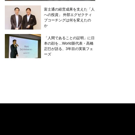
富士通の経営成果を支えた「人
への投資」 外部エグゼクティ
ブコーチングは何を変えたの
か
「人間であることの証明」に日
本の顔を…World新代表・高橋
正巳が語る、3年目の実装フェ
ーズ