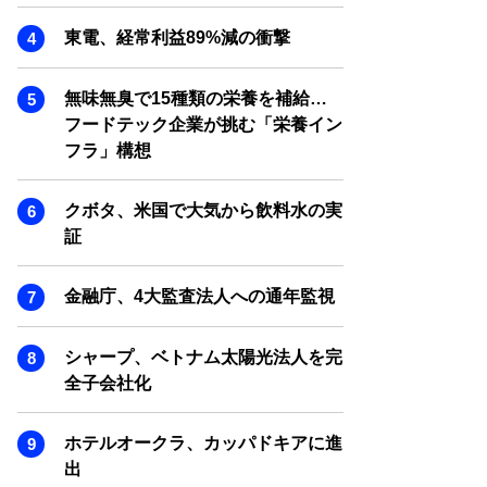
SMART MARKETING JOURNAL
東電、経常利益89%減の衝撃
BPaaS JOURNAL
ADOPTABLE DOG JOURNAL
無味無臭で15種類の栄養を補給…
フードテック企業が挑む「栄養イン
フラ」構想
クボタ、米国で大気から飲料水の実
証
金融庁、4大監査法人への通年監視
シャープ、ベトナム太陽光法人を完
全子会社化
ホテルオークラ、カッパドキアに進
出