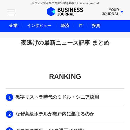
ポジティブ考察で企業活動を応援/Business Journal
YOUR
JOURNAL
BUSINESS JOURNAL
企業
インタビュー
経済
IT
投資
UNICORN JOURNAL
CARBON CREDITS JOURNAL
夜逃げの最新ニュース記事 まとめ
IVS JOURNAL
ENERGY MANAGEMENT JOURNAL
INBOUND JOURNAL
RANKING
LIFE ENDING JOURNAL
AI JOURNAL
REAL ESTATE BROKERAGE JOURNAL
黒字リストラ時代のミドル・シニア採用
SMART MARKETING JOURNAL
BPaaS JOURNAL
なぜ高級ホテルが瀬戸内に集まるのか
ADOPTABLE DOG JOURNAL