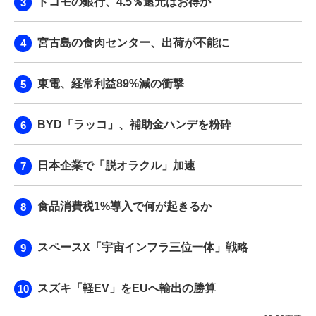
ドコモの銀行、4.5％還元はお得か
宮古島の食肉センター、出荷が不能に
東電、経常利益89%減の衝撃
BYD「ラッコ」、補助金ハンデを粉砕
日本企業で「脱オラクル」加速
食品消費税1%導入で何が起きるか
スペースX「宇宙インフラ三位一体」戦略
スズキ「軽EV」をEUへ輸出の勝算