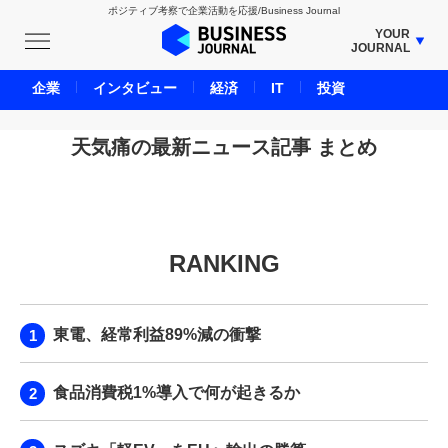
ポジティブ考察で企業活動を応援/Business Journal
YOUR
JOURNAL
BUSINESS JOURNAL
企業
インタビュー
経済
IT
投資
UNICORN JOURNAL
CARBON CREDITS JOURNAL
天気痛の最新ニュース記事 まとめ
IVS JOURNAL
ENERGY MANAGEMENT JOURNAL
INBOUND JOURNAL
RANKING
LIFE ENDING JOURNAL
AI JOURNAL
REAL ESTATE BROKERAGE JOURNAL
東電、経常利益89%減の衝撃
SMART MARKETING JOURNAL
BPaaS JOURNAL
食品消費税1%導入で何が起きるか
ADOPTABLE DOG JOURNAL