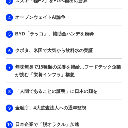
スズキ「軽EV」をEUへ輸出の勝算
オープンウェイトAI論争
BYD「ラッコ」、補助金ハンデを粉砕
クボタ、米国で大気から飲料水の実証
無味無臭で15種類の栄養を補給…フードテック企業
が挑む「栄養インフラ」構想
「人間であることの証明」に日本の顔を
金融庁、4大監査法人への通年監視
日本企業で「脱オラクル」加速