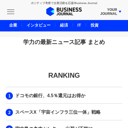
ポジティブ考察で企業活動を応援/Business Journal
YOUR
JOURNAL
BUSINESS JOURNAL
企業
インタビュー
経済
IT
投資
UNICORN JOURNAL
CARBON CREDITS JOURNAL
学力の最新ニュース記事 まとめ
IVS JOURNAL
ENERGY MANAGEMENT JOURNAL
INBOUND JOURNAL
RANKING
LIFE ENDING JOURNAL
AI JOURNAL
REAL ESTATE BROKERAGE JOURNAL
ドコモの銀行、4.5％還元はお得か
SMART MARKETING JOURNAL
BPaaS JOURNAL
スペースX「宇宙インフラ三位一体」戦略
ADOPTABLE DOG JOURNAL