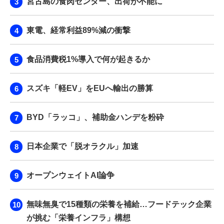
宮古島の食肉センター、出荷が不能に
東電、経常利益89%減の衝撃
食品消費税1%導入で何が起きるか
スズキ「軽EV」をEUへ輸出の勝算
BYD「ラッコ」、補助金ハンデを粉砕
日本企業で「脱オラクル」加速
オープンウェイトAI論争
無味無臭で15種類の栄養を補給…フードテック企業
が挑む「栄養インフラ」構想