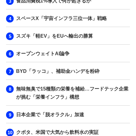
食品消費税1%導入で何が起きるか
スペースX「宇宙インフラ三位一体」戦略
スズキ「軽EV」をEUへ輸出の勝算
オープンウェイトAI論争
BYD「ラッコ」、補助金ハンデを粉砕
無味無臭で15種類の栄養を補給…フードテック企業
が挑む「栄養インフラ」構想
日本企業で「脱オラクル」加速
クボタ、米国で大気から飲料水の実証