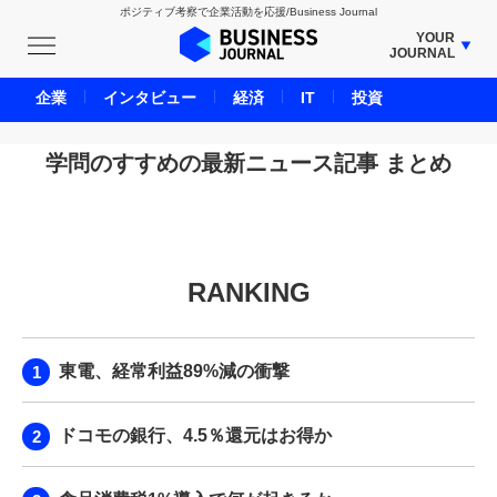
ポジティブ考察で企業活動を応援/Business Journal
YOUR
JOURNAL
BUSINESS JOURNAL
企業
インタビュー
経済
IT
投資
UNICORN JOURNAL
CARBON CREDITS JOURNAL
学問のすすめの最新ニュース記事 まとめ
IVS JOURNAL
ENERGY MANAGEMENT JOURNAL
INBOUND JOURNAL
RANKING
LIFE ENDING JOURNAL
AI JOURNAL
REAL ESTATE BROKERAGE JOURNAL
東電、経常利益89%減の衝撃
SMART MARKETING JOURNAL
BPaaS JOURNAL
ドコモの銀行、4.5％還元はお得か
ADOPTABLE DOG JOURNAL