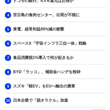
ドコモの銀行、4.5％還元はお得か
宮古島の食肉センター、出荷が不能に
東電、経常利益89%減の衝撃
スペースX「宇宙インフラ三位一体」戦略
食品消費税1%導入で何が起きるか
BYD「ラッコ」、補助金ハンデを粉砕
スズキ「軽EV」をEUへ輸出の勝算
日本企業で「脱オラクル」加速