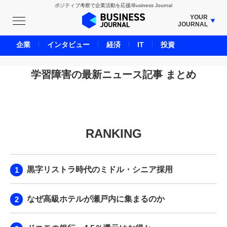
ポジティブ考察で企業活動を応援/Business Journal
YOUR
JOURNAL
BUSINESS JOURNAL
企業
インタビュー
経済
IT
投資
UNICORN JOURNAL
CARBON CREDITS JOURNAL
学習障害の最新ニュース記事 まとめ
IVS JOURNAL
ENERGY MANAGEMENT JOURNAL
INBOUND JOURNAL
RANKING
LIFE ENDING JOURNAL
AI JOURNAL
REAL ESTATE BROKERAGE JOURNAL
黒字リストラ時代のミドル・シニア採用
SMART MARKETING JOURNAL
BPaaS JOURNAL
なぜ高級ホテルが瀬戸内に集まるのか
ADOPTABLE DOG JOURNAL