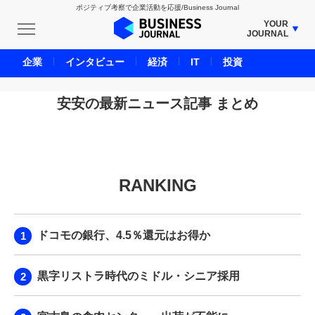
ポジティブ考察で企業活動を応援/Business Journal
YOUR
JOURNAL
BUSINESS JOURNAL
企業
インタビュー
経済
IT
投資
UNICORN JOURNAL
CARBON CREDITS JOURNAL
安安の最新ニュース記事 まとめ
IVS JOURNAL
ENERGY MANAGEMENT JOURNAL
INBOUND JOURNAL
RANKING
LIFE ENDING JOURNAL
AI JOURNAL
REAL ESTATE BROKERAGE JOURNAL
ドコモの銀行、4.5％還元はお得か
SMART MARKETING JOURNAL
BPaaS JOURNAL
黒字リストラ時代のミドル・シニア採用
ADOPTABLE DOG JOURNAL