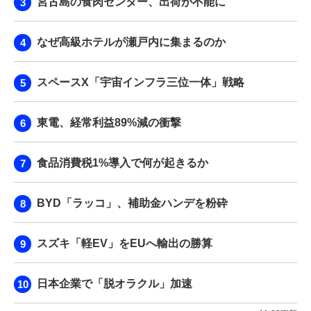
宮古島の食肉センター、出荷が不能に
なぜ高級ホテルが瀬戸内に集まるのか
スペースX「宇宙インフラ三位一体」戦略
東電、経常利益89%減の衝撃
食品消費税1%導入で何が起きるか
BYD「ラッコ」、補助金ハンデを粉砕
スズキ「軽EV」をEUへ輸出の勝算
日本企業で「脱オラクル」加速