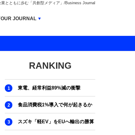
もに歩む「共創型メディア」/Business Journal
Business Journal
YOUR JOURNAL
BUSINESS JOURNAL
UNICORN JOURNAL
CARBON CREDITS JOURNAL
RANKING
IVS JOURNAL
ENERGY MANAGEMENT JOURNAL
東電、経常利益89%減の衝撃
INBOUND JOURNAL
LIFE ENDING JOURNAL
食品消費税1%導入で何が起きるか
AI JOURNAL
スズキ「軽EV」をEUへ輸出の勝算
REAL ESTATE BROKERAGE JOURNAL