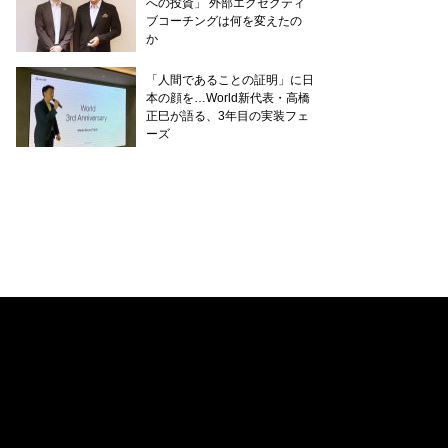
への投資」 外部エグゼクティ
ブコーチングは何を変えたの
か
「人間であることの証明」に日
本の顔を…World新代表・高橋
正巳が語る、3年目の実装フェ
ーズ