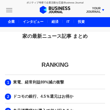
ポジティブ考察で企業活動を応援/Business Journal
YOUR
JOURNAL
BUSINESS JOURNAL
企業
インタビュー
経済
IT
投資
UNICORN JOURNAL
CARBON CREDITS JOURNAL
家の最新ニュース記事 まとめ
IVS JOURNAL
ENERGY MANAGEMENT JOURNAL
INBOUND JOURNAL
RANKING
LIFE ENDING JOURNAL
AI JOURNAL
REAL ESTATE BROKERAGE JOURNAL
東電、経常利益89%減の衝撃
SMART MARKETING JOURNAL
BPaaS JOURNAL
ドコモの銀行、4.5％還元はお得か
ADOPTABLE DOG JOURNAL