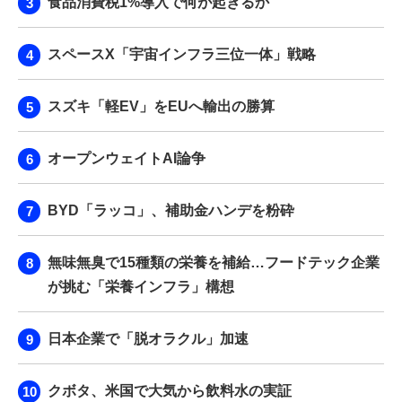
食品消費税1%導入で何が起きるか
スペースX「宇宙インフラ三位一体」戦略
スズキ「軽EV」をEUへ輸出の勝算
オープンウェイトAI論争
BYD「ラッコ」、補助金ハンデを粉砕
無味無臭で15種類の栄養を補給…フードテック企業
が挑む「栄養インフラ」構想
日本企業で「脱オラクル」加速
クボタ、米国で大気から飲料水の実証