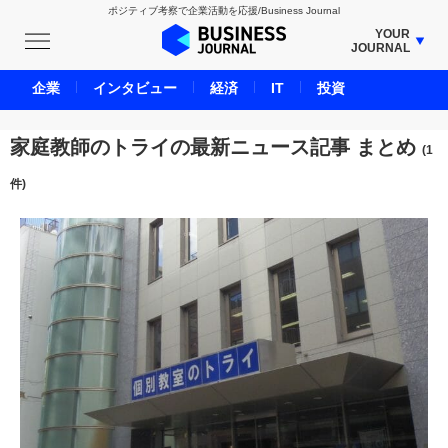
ポジティブ考察で企業活動を応援/Business Journal
YOUR
JOURNAL
BUSINESS JOURNAL
企業
インタビュー
経済
IT
投資
UNICORN JOURNAL
CARBON CREDITS JOURNAL
家庭教師のトライの最新ニュース記事 まとめ
(1
IVS JOURNAL
件)
ENERGY MANAGEMENT JOURNAL
INBOUND JOURNAL
LIFE ENDING JOURNAL
AI JOURNAL
REAL ESTATE BROKERAGE JOURNAL
SMART MARKETING JOURNAL
BPaaS JOURNAL
ADOPTABLE DOG JOURNAL