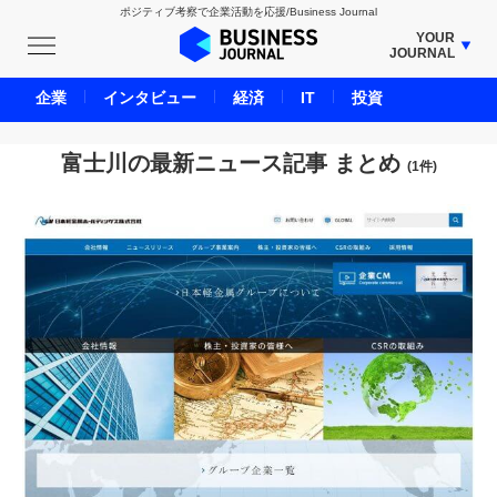
ポジティブ考察で企業活動を応援/Business Journal
YOUR
JOURNAL
BUSINESS JOURNAL
企業
インタビュー
経済
IT
投資
UNICORN JOURNAL
CARBON CREDITS JOURNAL
富士川の最新ニュース記事 まとめ
(1件)
IVS JOURNAL
ENERGY MANAGEMENT JOURNAL
INBOUND JOURNAL
LIFE ENDING JOURNAL
AI JOURNAL
REAL ESTATE BROKERAGE JOURNAL
SMART MARKETING JOURNAL
BPaaS JOURNAL
ADOPTABLE DOG JOURNAL