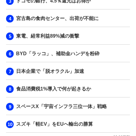
ドコモの銀行、4.5％還元はお得か
宮古島の食肉センター、出荷が不能に
東電、経常利益89%減の衝撃
BYD「ラッコ」、補助金ハンデを粉砕
日本企業で「脱オラクル」加速
食品消費税1%導入で何が起きるか
スペースX「宇宙インフラ三位一体」戦略
スズキ「軽EV」をEUへ輸出の勝算