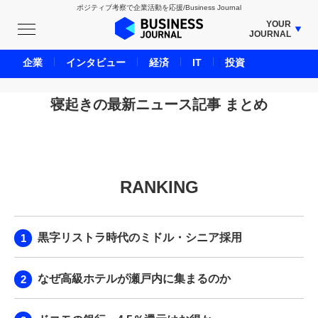
ポジティブ考察で企業活動を応援/Business Journal
YOUR
JOURNAL
BUSINESS JOURNAL
企業
インタビュー
経済
IT
投資
UNICORN JOURNAL
CARBON CREDITS JOURNAL
寝起きの最新ニュース記事 まとめ
IVS JOURNAL
ENERGY MANAGEMENT JOURNAL
INBOUND JOURNAL
RANKING
LIFE ENDING JOURNAL
AI JOURNAL
REAL ESTATE BROKERAGE JOURNAL
黒字リストラ時代のミドル・シニア採用
SMART MARKETING JOURNAL
BPaaS JOURNAL
なぜ高級ホテルが瀬戸内に集まるのか
ADOPTABLE DOG JOURNAL