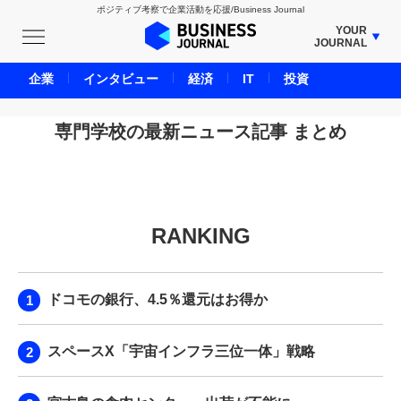
ポジティブ考察で企業活動を応援/Business Journal
YOUR
JOURNAL
BUSINESS JOURNAL
企業
インタビュー
経済
IT
投資
UNICORN JOURNAL
CARBON CREDITS JOURNAL
専門学校の最新ニュース記事 まとめ
IVS JOURNAL
ENERGY MANAGEMENT JOURNAL
INBOUND JOURNAL
RANKING
LIFE ENDING JOURNAL
AI JOURNAL
REAL ESTATE BROKERAGE JOURNAL
ドコモの銀行、4.5％還元はお得か
SMART MARKETING JOURNAL
BPaaS JOURNAL
スペースX「宇宙インフラ三位一体」戦略
ADOPTABLE DOG JOURNAL