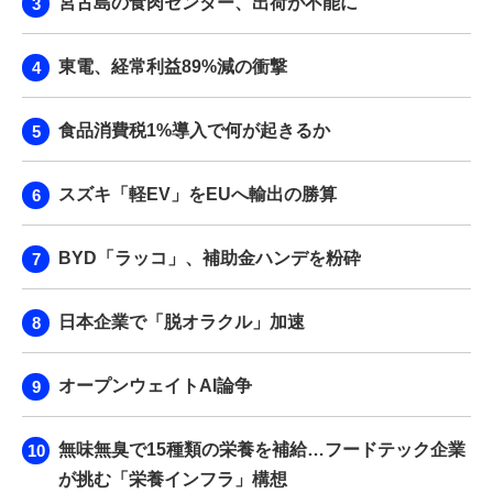
宮古島の食肉センター、出荷が不能に
東電、経常利益89%減の衝撃
食品消費税1%導入で何が起きるか
スズキ「軽EV」をEUへ輸出の勝算
BYD「ラッコ」、補助金ハンデを粉砕
日本企業で「脱オラクル」加速
オープンウェイトAI論争
無味無臭で15種類の栄養を補給…フードテック企業
が挑む「栄養インフラ」構想