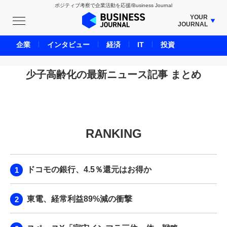
ポジティブ考察で企業活動を応援/Business Journal
YOUR
JOURNAL
BUSINESS JOURNAL
企業
インタビュー
経済
IT
投資
UNICORN JOURNAL
CARBON CREDITS JOURNAL
少子高齢化の最新ニュース記事 まとめ
IVS JOURNAL
ENERGY MANAGEMENT JOURNAL
INBOUND JOURNAL
RANKING
LIFE ENDING JOURNAL
AI JOURNAL
REAL ESTATE BROKERAGE JOURNAL
ドコモの銀行、4.5％還元はお得か
SMART MARKETING JOURNAL
BPaaS JOURNAL
東電、経常利益89%減の衝撃
ADOPTABLE DOG JOURNAL