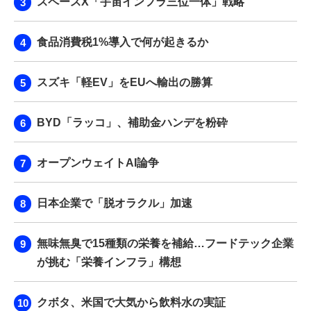
スペースX「宇宙インフラ三位一体」戦略
食品消費税1%導入で何が起きるか
スズキ「軽EV」をEUへ輸出の勝算
BYD「ラッコ」、補助金ハンデを粉砕
オープンウェイトAI論争
日本企業で「脱オラクル」加速
無味無臭で15種類の栄養を補給…フードテック企業
が挑む「栄養インフラ」構想
クボタ、米国で大気から飲料水の実証