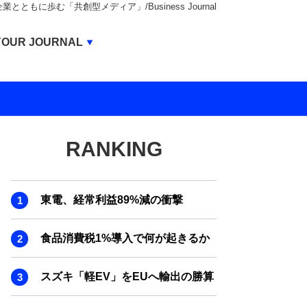
もに歩む「共創型メディア」/Business Journal
Business Journal
YOUR JOURNAL
BUSINESS JOURNAL
UNICORN JOURNAL
CARBON CREDITS JOURNAL
RANKING
IVS JOURNAL
ENERGY MANAGEMENT JOURNAL
東電、経常利益89%減の衝撃
INBOUND JOURNAL
LIFE ENDING JOURNAL
食品消費税1%導入で何が起きるか
AI JOURNAL
スズキ「軽EV」をEUへ輸出の勝算
REAL ESTATE BROKERAGE JOURNAL