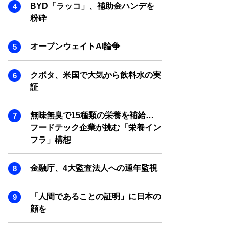
SMART MARKETING JOURNAL
BYD「ラッコ」、補助金ハンデを
粉砕
BPaaS JOURNAL
ADOPTABLE DOG JOURNAL
オープンウェイトAI論争
クボタ、米国で大気から飲料水の実
証
無味無臭で15種類の栄養を補給…
フードテック企業が挑む「栄養イン
フラ」構想
金融庁、4大監査法人への通年監視
「人間であることの証明」に日本の
顔を