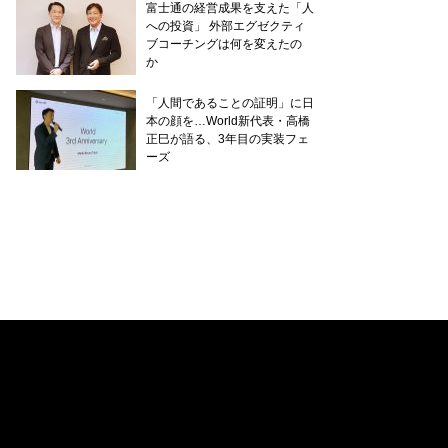
富士通の経営成果を支えた「人
への投資」 外部エグゼクティ
ブコーチングは何を変えたの
か
「人間であることの証明」に日
本の顔を…World新代表・高橋
正巳が語る、3年目の実装フェ
ーズ