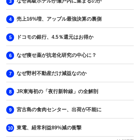
なぜ高級ホテルが瀬戸内に集まるのか
売上16%増、アップル最強決算の裏側
ドコモの銀行、4.5％還元はお得か
なぜ痩せ薬が抗老化研究の中心に？
なぜ野村不動産だけ減益なのか
JR東海初の「夜行新幹線」の全解剖
宮古島の食肉センター、出荷が不能に
東電、経常利益89%減の衝撃