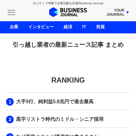
ポジティブ考察で企業活動を応援/Business Journal
YOUR
JOURNAL
BUSINESS JOURNAL
企業
インタビュー
経済
IT
投資
UNICORN JOURNAL
CARBON CREDITS JOURNAL
引っ越し業者の最新ニュース記事 まとめ
IVS JOURNAL
ENERGY MANAGEMENT JOURNAL
INBOUND JOURNAL
RANKING
LIFE ENDING JOURNAL
AI JOURNAL
REAL ESTATE BROKERAGE JOURNAL
大手5行、純利益5.8兆円で過去最高
SMART MARKETING JOURNAL
BPaaS JOURNAL
黒字リストラ時代のミドル・シニア採用
ADOPTABLE DOG JOURNAL