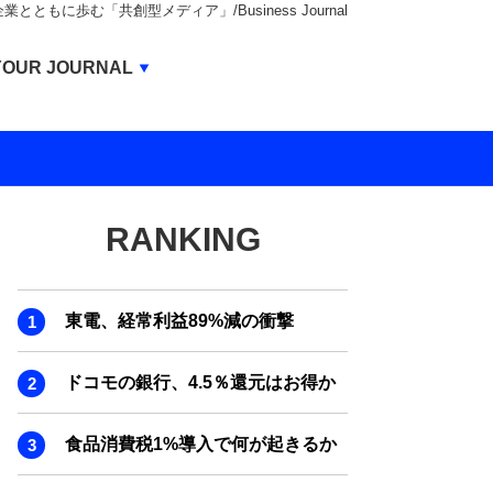
もに歩む「共創型メディア」/Business Journal
Business Journal
YOUR JOURNAL
BUSINESS JOURNAL
UNICORN JOURNAL
CARBON CREDITS JOURNAL
RANKING
IVS JOURNAL
ENERGY MANAGEMENT JOURNAL
東電、経常利益89%減の衝撃
INBOUND JOURNAL
LIFE ENDING JOURNAL
ドコモの銀行、4.5％還元はお得か
AI JOURNAL
食品消費税1%導入で何が起きるか
REAL ESTATE BROKERAGE JOURNAL