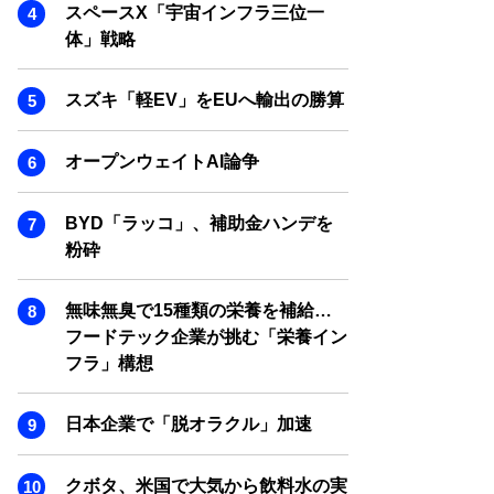
SMART MARKETING JOURNAL
スペースX「宇宙インフラ三位一
体」戦略
BPaaS JOURNAL
ADOPTABLE DOG JOURNAL
スズキ「軽EV」をEUへ輸出の勝算
オープンウェイトAI論争
BYD「ラッコ」、補助金ハンデを
粉砕
無味無臭で15種類の栄養を補給…
フードテック企業が挑む「栄養イン
フラ」構想
日本企業で「脱オラクル」加速
クボタ、米国で大気から飲料水の実