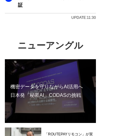
証
UPDATE:11:30
ニューアングル
機密データを守りながらAI活用へ
日本発「秘匿AI」CODASの挑戦
「ROUTEPAYリモコン」が実