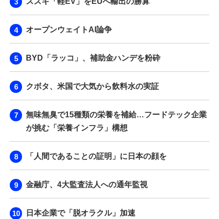
スズキ「軽EV」をEUへ輸出の勝算
オープンウェイトAI論争
BYD「ラッコ」、補助金ハンデを粉砕
クボタ、米国で大気から飲料水の実証
無味無臭で15種類の栄養を補給…フードテック企業
が挑む「栄養インフラ」構想
「人間であることの証明」に日本の顔を
金融庁、4大監査法人への通年監視
日本企業で「脱オラクル」加速