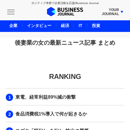
ポジティブ考察で企業活動を応援/Business Journal
YOUR
JOURNAL
BUSINESS JOURNAL
企業
インタビュー
経済
IT
投資
UNICORN JOURNAL
CARBON CREDITS JOURNAL
後妻業の女の最新ニュース記事 まとめ
IVS JOURNAL
ENERGY MANAGEMENT JOURNAL
INBOUND JOURNAL
RANKING
LIFE ENDING JOURNAL
AI JOURNAL
REAL ESTATE BROKERAGE JOURNAL
東電、経常利益89%減の衝撃
SMART MARKETING JOURNAL
BPaaS JOURNAL
食品消費税1%導入で何が起きるか
ADOPTABLE DOG JOURNAL