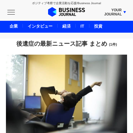
ポジティブ考察で企業活動を応援/Business Journal
YOUR
JOURNAL
BUSINESS JOURNAL
企業
インタビュー
経済
IT
投資
UNICORN JOURNAL
CARBON CREDITS JOURNAL
後遺症の最新ニュース記事 まとめ
(1件)
IVS JOURNAL
ENERGY MANAGEMENT JOURNAL
INBOUND JOURNAL
LIFE ENDING JOURNAL
AI JOURNAL
REAL ESTATE BROKERAGE JOURNAL
SMART MARKETING JOURNAL
BPaaS JOURNAL
ADOPTABLE DOG JOURNAL