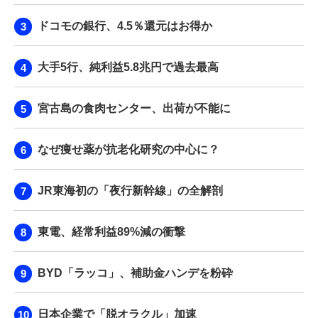
ドコモの銀行、4.5％還元はお得か
大手5行、純利益5.8兆円で過去最高
宮古島の食肉センター、出荷が不能に
なぜ痩せ薬が抗老化研究の中心に？
JR東海初の「夜行新幹線」の全解剖
東電、経常利益89%減の衝撃
BYD「ラッコ」、補助金ハンデを粉砕
日本企業で「脱オラクル」加速