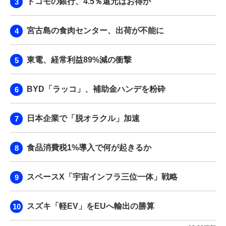
ドコモの銀行、4.5％還元はお得か
宮古島の食肉センター、出荷が不能に
東電、経常利益89%減の衝撃
BYD「ラッコ」、補助金ハンデを粉砕
日本企業で「脱オラクル」加速
食品消費税1%導入で何が起きるか
スペースX「宇宙インフラ三位一体」戦略
スズキ「軽EV」をEUへ輸出の勝算