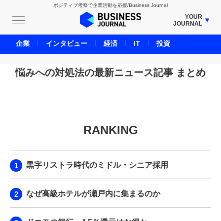
ポジティブ考察で企業活動を応援/Business Journal
YOUR
JOURNAL
BUSINESS JOURNAL
企業
インタビュー
経済
IT
投資
UNICORN JOURNAL
CARBON CREDITS JOURNAL
悩みへの対処法の最新ニュース記事 まとめ
IVS JOURNAL
ENERGY MANAGEMENT JOURNAL
INBOUND JOURNAL
RANKING
LIFE ENDING JOURNAL
AI JOURNAL
REAL ESTATE BROKERAGE JOURNAL
黒字リストラ時代のミドル・シニア採用
SMART MARKETING JOURNAL
BPaaS JOURNAL
なぜ高級ホテルが瀬戸内に集まるのか
ADOPTABLE DOG JOURNAL