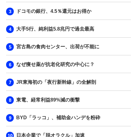
ドコモの銀行、4.5％還元はお得か
大手5行、純利益5.8兆円で過去最高
宮古島の食肉センター、出荷が不能に
なぜ痩せ薬が抗老化研究の中心に？
JR東海初の「夜行新幹線」の全解剖
東電、経常利益89%減の衝撃
BYD「ラッコ」、補助金ハンデを粉砕
日本企業で「脱オラクル」加速