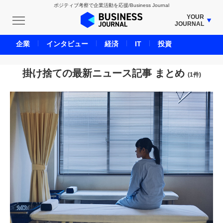
ポジティブ考察で企業活動を応援/Business Journal
YOUR
JOURNAL
BUSINESS JOURNAL
企業
インタビュー
経済
IT
投資
UNICORN JOURNAL
CARBON CREDITS JOURNAL
掛け捨ての最新ニュース記事 まとめ
(1件)
IVS JOURNAL
ENERGY MANAGEMENT JOURNAL
INBOUND JOURNAL
LIFE ENDING JOURNAL
AI JOURNAL
REAL ESTATE BROKERAGE JOURNAL
SMART MARKETING JOURNAL
BPaaS JOURNAL
ADOPTABLE DOG JOURNAL