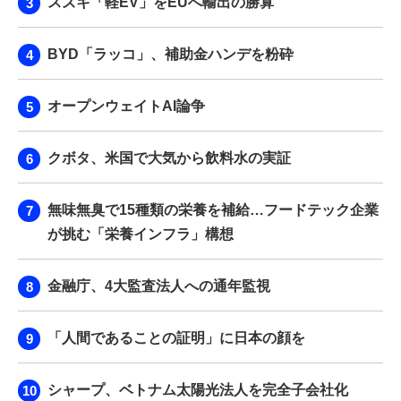
スズキ「軽EV」をEUへ輸出の勝算
BYD「ラッコ」、補助金ハンデを粉砕
オープンウェイトAI論争
クボタ、米国で大気から飲料水の実証
無味無臭で15種類の栄養を補給…フードテック企業
が挑む「栄養インフラ」構想
金融庁、4大監査法人への通年監視
「人間であることの証明」に日本の顔を
シャープ、ベトナム太陽光法人を完全子会社化