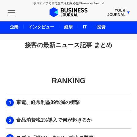
ポジティブ考察で企業活動を応援/Business Journal
YOUR
JOURNAL
BUSINESS JOURNAL
企業
インタビュー
経済
IT
投資
UNICORN JOURNAL
CARBON CREDITS JOURNAL
接客の最新ニュース記事 まとめ
IVS JOURNAL
ENERGY MANAGEMENT JOURNAL
INBOUND JOURNAL
RANKING
LIFE ENDING JOURNAL
AI JOURNAL
REAL ESTATE BROKERAGE JOURNAL
東電、経常利益89%減の衝撃
SMART MARKETING JOURNAL
BPaaS JOURNAL
食品消費税1%導入で何が起きるか
ADOPTABLE DOG JOURNAL