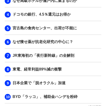
なぜ高級ホテルが瀬戸内に集まるのか
ドコモの銀行、4.5％還元はお得か
宮古島の食肉センター、出荷が不能に
なぜ痩せ薬が抗老化研究の中心に？
JR東海初の「夜行新幹線」の全解剖
東電、経常利益89%減の衝撃
日本企業で「脱オラクル」加速
BYD「ラッコ」、補助金ハンデを粉砕