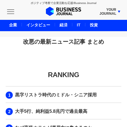
ポジティブ考察で企業活動を応援/Business Journal
YOUR
JOURNAL
BUSINESS JOURNAL
企業
インタビュー
経済
IT
投資
UNICORN JOURNAL
CARBON CREDITS JOURNAL
改悪の最新ニュース記事 まとめ
IVS JOURNAL
ENERGY MANAGEMENT JOURNAL
INBOUND JOURNAL
RANKING
LIFE ENDING JOURNAL
AI JOURNAL
REAL ESTATE BROKERAGE JOURNAL
黒字リストラ時代のミドル・シニア採用
SMART MARKETING JOURNAL
BPaaS JOURNAL
大手5行、純利益5.8兆円で過去最高
ADOPTABLE DOG JOURNAL