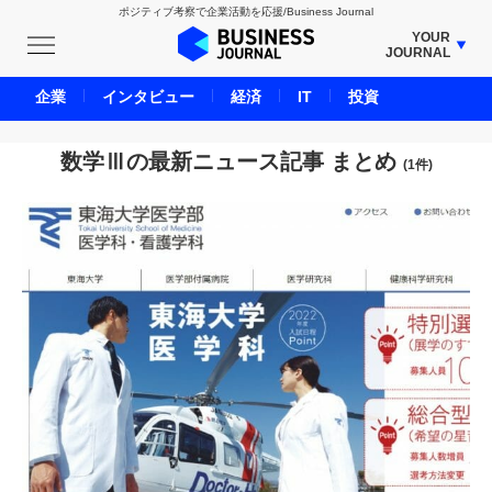
ポジティブ考察で企業活動を応援/Business Journal
YOUR
JOURNAL
BUSINESS JOURNAL
企業
インタビュー
経済
IT
投資
UNICORN JOURNAL
CARBON CREDITS JOURNAL
数学Ⅲの最新ニュース記事 まとめ
(1件)
IVS JOURNAL
ENERGY MANAGEMENT JOURNAL
INBOUND JOURNAL
LIFE ENDING JOURNAL
AI JOURNAL
REAL ESTATE BROKERAGE JOURNAL
SMART MARKETING JOURNAL
BPaaS JOURNAL
ADOPTABLE DOG JOURNAL