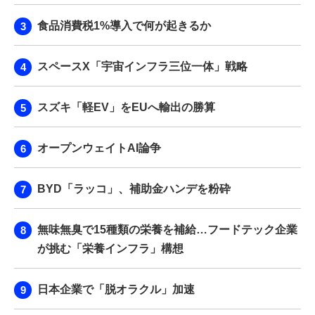
食品消費税1%導入で何が起きるか
スペースX「宇宙インフラ三位一体」戦略
スズキ「軽EV」をEUへ輸出の勝算
オープンウェイトAI論争
BYD「ラッコ」、補助金ハンデを粉砕
無味無臭で15種類の栄養を補給…フードテック企業
が挑む「栄養インフラ」構想
日本企業で「脱オラクル」加速