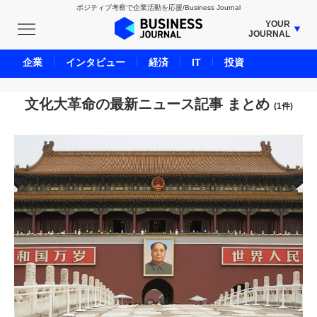
ポジティブ考察で企業活動を応援/Business Journal
YOUR
JOURNAL
BUSINESS JOURNAL
企業
インタビュー
経済
IT
投資
UNICORN JOURNAL
CARBON CREDITS JOURNAL
文化大革命の最新ニュース記事 まとめ
(1件)
IVS JOURNAL
ENERGY MANAGEMENT JOURNAL
INBOUND JOURNAL
LIFE ENDING JOURNAL
AI JOURNAL
REAL ESTATE BROKERAGE JOURNAL
SMART MARKETING JOURNAL
BPaaS JOURNAL
ADOPTABLE DOG JOURNAL