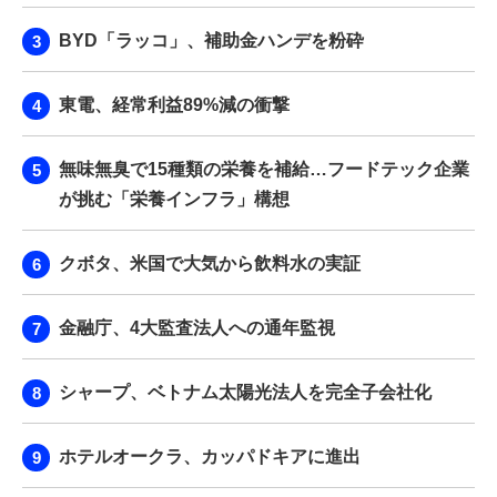
BYD「ラッコ」、補助金ハンデを粉砕
東電、経常利益89%減の衝撃
無味無臭で15種類の栄養を補給…フードテック企業
が挑む「栄養インフラ」構想
クボタ、米国で大気から飲料水の実証
金融庁、4大監査法人への通年監視
シャープ、ベトナム太陽光法人を完全子会社化
ホテルオークラ、カッパドキアに進出