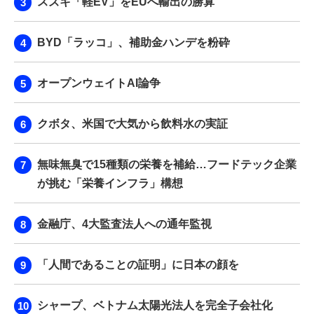
スズキ「軽EV」をEUへ輸出の勝算
BYD「ラッコ」、補助金ハンデを粉砕
オープンウェイトAI論争
クボタ、米国で大気から飲料水の実証
無味無臭で15種類の栄養を補給…フードテック企業
が挑む「栄養インフラ」構想
金融庁、4大監査法人への通年監視
「人間であることの証明」に日本の顔を
シャープ、ベトナム太陽光法人を完全子会社化