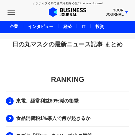
ポジティブ考察で企業活動を応援/Business Journal
YOUR
JOURNAL
BUSINESS JOURNAL
企業
インタビュー
経済
IT
投資
UNICORN JOURNAL
CARBON CREDITS JOURNAL
日の丸マスクの最新ニュース記事 まとめ
IVS JOURNAL
ENERGY MANAGEMENT JOURNAL
INBOUND JOURNAL
RANKING
LIFE ENDING JOURNAL
AI JOURNAL
REAL ESTATE BROKERAGE JOURNAL
東電、経常利益89%減の衝撃
SMART MARKETING JOURNAL
BPaaS JOURNAL
食品消費税1%導入で何が起きるか
ADOPTABLE DOG JOURNAL