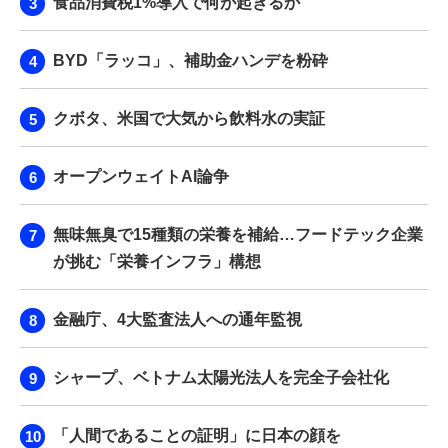
食品消費税1%導入で何が起きるか
BYD「ラッコ」、補助金ハンデを粉砕
クボタ、米国で大気から飲料水の実証
オープンウェイトAI論争
無味無臭で15種類の栄養を補給…フードテック企業
が挑む「栄養インフラ」構想
金融庁、4大監査法人への通年監視
シャープ、ベトナム太陽光法人を完全子会社化
「人間であることの証明」に日本の顔を