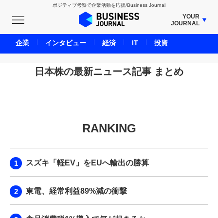
ポジティブ考察で企業活動を応援/Business Journal
YOUR
JOURNAL
BUSINESS JOURNAL
企業
インタビュー
経済
IT
投資
UNICORN JOURNAL
CARBON CREDITS JOURNAL
日本株の最新ニュース記事 まとめ
IVS JOURNAL
ENERGY MANAGEMENT JOURNAL
INBOUND JOURNAL
RANKING
LIFE ENDING JOURNAL
AI JOURNAL
REAL ESTATE BROKERAGE JOURNAL
スズキ「軽EV」をEUへ輸出の勝算
SMART MARKETING JOURNAL
BPaaS JOURNAL
東電、経常利益89%減の衝撃
ADOPTABLE DOG JOURNAL