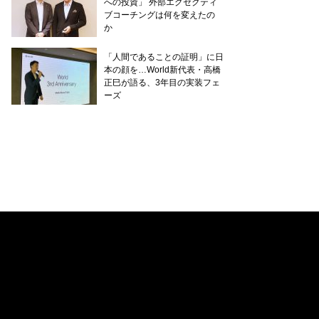
への投資」 外部エグゼクティ
ブコーチングは何を変えたの
か
「人間であることの証明」に日
本の顔を…World新代表・高橋
正巳が語る、3年目の実装フェ
ーズ