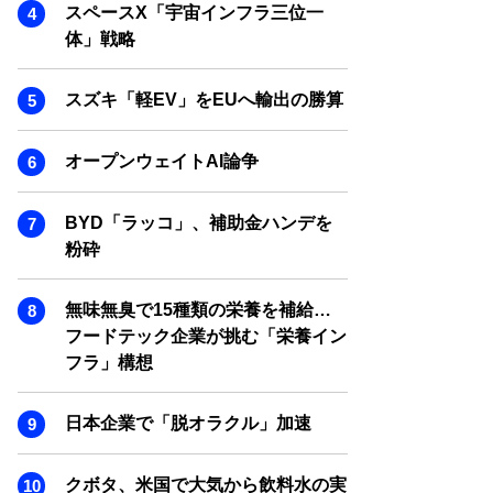
SMART MARKETING JOURNAL
スペースX「宇宙インフラ三位一
体」戦略
BPaaS JOURNAL
ADOPTABLE DOG JOURNAL
スズキ「軽EV」をEUへ輸出の勝算
オープンウェイトAI論争
BYD「ラッコ」、補助金ハンデを
粉砕
無味無臭で15種類の栄養を補給…
フードテック企業が挑む「栄養イン
フラ」構想
日本企業で「脱オラクル」加速
クボタ、米国で大気から飲料水の実