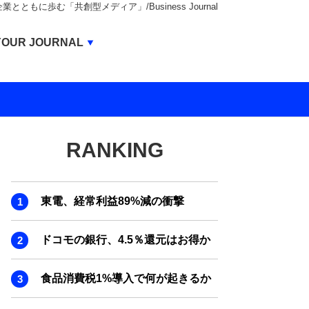
もに歩む「共創型メディア」/Business Journal
Business Journal
YOUR JOURNAL
BUSINESS JOURNAL
UNICORN JOURNAL
CARBON CREDITS JOURNAL
RANKING
IVS JOURNAL
ENERGY MANAGEMENT JOURNAL
東電、経常利益89%減の衝撃
INBOUND JOURNAL
LIFE ENDING JOURNAL
ドコモの銀行、4.5％還元はお得か
AI JOURNAL
食品消費税1%導入で何が起きるか
REAL ESTATE BROKERAGE JOURNAL