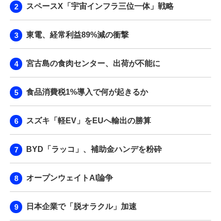
スペースX「宇宙インフラ三位一体」戦略
東電、経常利益89%減の衝撃
宮古島の食肉センター、出荷が不能に
食品消費税1%導入で何が起きるか
スズキ「軽EV」をEUへ輸出の勝算
BYD「ラッコ」、補助金ハンデを粉砕
オープンウェイトAI論争
日本企業で「脱オラクル」加速