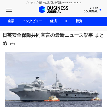
ポジティブ考察で企業活動を応援/Business Journal
YOUR
JOURNAL
BUSINESS JOURNAL
企業
インタビュー
経済
IT
投資
UNICORN JOURNAL
CARBON CREDITS JOURNAL
日英安全保障共同宣言の最新ニュース記事 まと
IVS JOURNAL
め
(1件)
ENERGY MANAGEMENT JOURNAL
INBOUND JOURNAL
LIFE ENDING JOURNAL
AI JOURNAL
REAL ESTATE BROKERAGE JOURNAL
SMART MARKETING JOURNAL
BPaaS JOURNAL
ADOPTABLE DOG JOURNAL