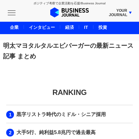
ポジティブ考察で企業活動を応援/Business Journal
YOUR
JOURNAL
BUSINESS JOURNAL
企業
インタビュー
経済
IT
投資
UNICORN JOURNAL
CARBON CREDITS JOURNAL
明太マヨタルタルエビバーガーの最新ニュース
IVS JOURNAL
記事 まとめ
ENERGY MANAGEMENT JOURNAL
INBOUND JOURNAL
LIFE ENDING JOURNAL
AI JOURNAL
RANKING
REAL ESTATE BROKERAGE JOURNAL
SMART MARKETING JOURNAL
黒字リストラ時代のミドル・シニア採用
BPaaS JOURNAL
ADOPTABLE DOG JOURNAL
大手5行、純利益5.8兆円で過去最高