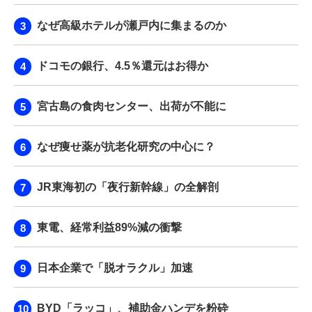
なぜ高級ホテルが瀬戸内に集まるのか
ドコモの銀行、4.5％還元はお得か
宮古島の食肉センター、出荷が不能に
なぜ痩せ薬が抗老化研究の中心に？
JR東海初の「夜行新幹線」の全解剖
東電、経常利益89%減の衝撃
日本企業で「脱オラクル」加速
BYD「ラッコ」、補助金ハンデを粉砕