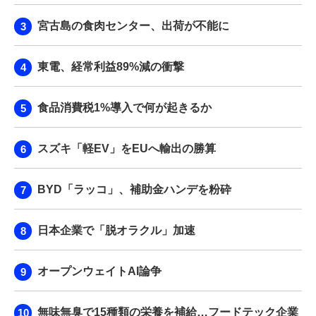
宮古島の食肉センター、出荷が不能に
東電、経常利益89%減の衝撃
食品消費税1%導入で何が起きるか
スズキ「軽EV」をEUへ輸出の勝算
BYD「ラッコ」、補助金ハンデを粉砕
日本企業で「脱オラクル」加速
オープンウェイトAI論争
無味無臭で15種類の栄養を補給…フードテック企業