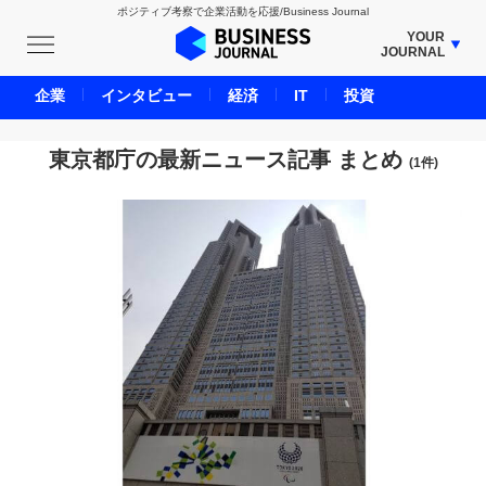
ポジティブ考察で企業活動を応援/Business Journal
YOUR
JOURNAL
BUSINESS JOURNAL
企業
インタビュー
経済
IT
投資
UNICORN JOURNAL
CARBON CREDITS JOURNAL
東京都庁の最新ニュース記事 まとめ
(1件)
IVS JOURNAL
ENERGY MANAGEMENT JOURNAL
INBOUND JOURNAL
LIFE ENDING JOURNAL
AI JOURNAL
REAL ESTATE BROKERAGE JOURNAL
SMART MARKETING JOURNAL
BPaaS JOURNAL
ADOPTABLE DOG JOURNAL