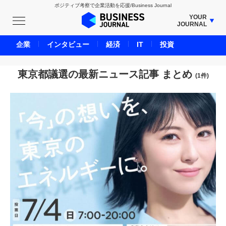
ポジティブ考察で企業活動を応援/Business Journal
YOUR
JOURNAL
BUSINESS JOURNAL
企業
インタビュー
経済
IT
投資
UNICORN JOURNAL
CARBON CREDITS JOURNAL
東京都議選の最新ニュース記事 まとめ
(1件)
IVS JOURNAL
ENERGY MANAGEMENT JOURNAL
INBOUND JOURNAL
LIFE ENDING JOURNAL
AI JOURNAL
REAL ESTATE BROKERAGE JOURNAL
SMART MARKETING JOURNAL
BPaaS JOURNAL
ADOPTABLE DOG JOURNAL