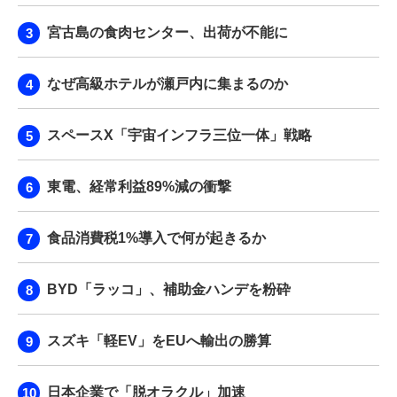
宮古島の食肉センター、出荷が不能に
なぜ高級ホテルが瀬戸内に集まるのか
スペースX「宇宙インフラ三位一体」戦略
東電、経常利益89%減の衝撃
食品消費税1%導入で何が起きるか
BYD「ラッコ」、補助金ハンデを粉砕
スズキ「軽EV」をEUへ輸出の勝算
日本企業で「脱オラクル」加速