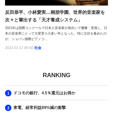
反田恭平、小林愛実…桐朋学園、世界的音楽家を
次々と輩出する「天才養成システム」
2021年は国際コンクールで日本人音楽家が相次いで優勝・受賞し、日
本の音楽界にとって大変実りの多い年となった。特に注目を集めたの
が、ショパン国際ピアノコ...
2022.01.17 05:50
社会
RANKING
ドコモの銀行、4.5％還元はお得か
東電、経常利益89%減の衝撃