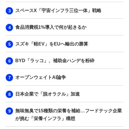
スペースX「宇宙インフラ三位一体」戦略
食品消費税1%導入で何が起きるか
スズキ「軽EV」をEUへ輸出の勝算
BYD「ラッコ」、補助金ハンデを粉砕
オープンウェイトAI論争
日本企業で「脱オラクル」加速
無味無臭で15種類の栄養を補給…フードテック企業
が挑む「栄養インフラ」構想