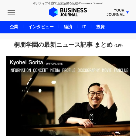
ポジティブ考察で企業活動を応援/Business Journal
YOUR
JOURNAL
BUSINESS JOURNAL
企業
インタビュー
経済
IT
投資
UNICORN JOURNAL
CARBON CREDITS JOURNAL
桐朋学園の最新ニュース記事 まとめ
(1件)
IVS JOURNAL
ENERGY MANAGEMENT JOURNAL
INBOUND JOURNAL
LIFE ENDING JOURNAL
AI JOURNAL
REAL ESTATE BROKERAGE JOURNAL
SMART MARKETING JOURNAL
BPaaS JOURNAL
ADOPTABLE DOG JOURNAL